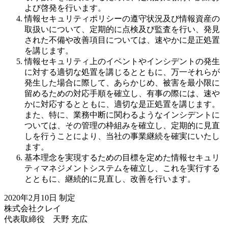
よび啓発を行います。
情報セキュリティポリシーの遵守状況及び情報資産の
取扱いについて、定期的に点検及び監査を行い、発見
された不備や改善項目については、速やかに是正処置
を講じます。
情報セキュリティ上のイベントやインシデントの発生
に対する適切な処置を講じるとともに、万一それらが
発生した場合に際して、あらかじめ、被害を最小限に
留めるための対応手順を確立し、有事の際には、速や
かに対応するとともに、適切な是正処置を講じます。
また、特に、業務中断に関わるようなインシデントに
ついては、その管理の枠組みを確立し、定期的に見直
しを行うことにより、当社の事業継続を確実にいたし
ます。
基本理念を実現するための目標を定めた情報セキュリ
ティマネジメントシステムを確立し、これを実行する
とともに、継続的に見直し、改善を行います。
2020年2月10日 制定
株式会社クレイ
代表取締役 天野 充広