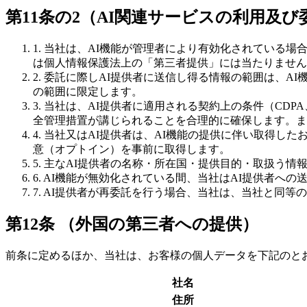
第11条の2（AI関連サービスの利用及び
1. 当社は、AI機能が管理者により有効化されている
は個人情報保護法上の「第三者提供」には当たりません
2. 委託に際しAI提供者に送信し得る情報の範囲は、
の範囲に限定します。
3. 当社は、AI提供者に適用される契約上の条件（CDPA、
全管理措置が講じられることを合理的に確保します。ま
4. 当社又はAI提供者は、AI機能の提供に伴い取得
意（オプトイン）を事前に取得します。
5. 主なAI提供者の名称・所在国・提供目的・取扱う
6. AI機能が無効化されている間、当社はAI提供者へ
7. AI提供者が再委託を行う場合、当社は、当社と同
第12条 （外国の第三者への提供）
前条に定めるほか、当社は、お客様の個人データを下記のと
社名
住所