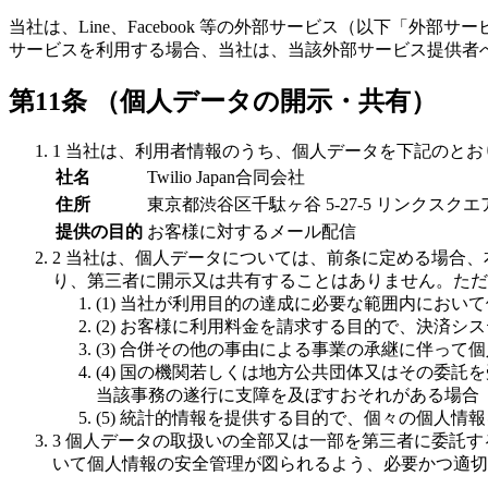
当社は、Line、Facebook 等の外部サービス（以下
サービスを利用する場合、当社は、当該外部サービス提供者
第11条 （個人データの開示・共有）
1 当社は、利用者情報のうち、個人データを下記のと
社名
Twilio Japan合同会社
住所
東京都渋谷区千駄ヶ谷 5-27-5 リンクスクエ
提供の目的
お客様に対するメール配信
2 当社は、個人データについては、前条に定める場合
り、第三者に開示又は共有することはありません。ただ
(1) 当社が利用目的の達成に必要な範囲内にお
(2) お客様に利用料金を請求する目的で、決済
(3) 合併その他の事由による事業の承継に伴って
(4) 国の機関若しくは地方公共団体又はその委
当該事務の遂行に支障を及ぼすおそれがある場合
(5) 統計的情報を提供する目的で、個々の個人
3 個人データの取扱いの全部又は一部を第三者に委託
いて個人情報の安全管理が図られるよう、必要かつ適切