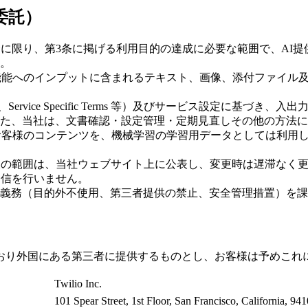
委託）
場合に限り、第3条に掲げる利用目的の達成に必要な範囲で、A
。
AI機能へのインプットに含まれるテキスト、画像、添付ファイ
Service Specific Terms 等）及びサービス設定に
た、当社は、文書確認・設定管理・定期見直しその他の方法に
したお客様のコンテンツを、機械学習の学習用データとしては利
情報の範囲は、当社ウェブサイト上に公表し、変更時は遅滞なく
の送信を行いません。
等の義務（目的外不使用、第三者提供の禁止、安全管理措置）を
おり外国にある第三者に提供するものとし、お客様は予めこれ
Twilio Inc.
101 Spear Street, 1st Floor, San Francisco, California, 94