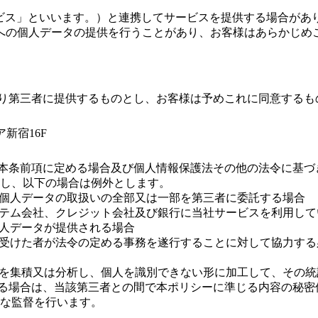
「外部サービス」といいます。）と連携してサービスを提供する場合
への個人データの提供を行うことがあり、お客様はあらかじめ
おり第三者に提供するものとし、お客様は予めこれに同意するも
ア新宿16F
、本条前項に定める場合及び個人情報保護法その他の法令に基
し、以下の場合は例外とします。
いて個人データの取扱いの全部又は一部を第三者に委託する場合
システム会社、クレジット会社及び銀行に当社サービスを利用し
個人データが提供される場合
託を受けた者が法令の定める事務を遂行することに対して協力す
情報を集積又は分析し、個人を識別できない形に加工して、その
する場合は、当該第三者との間で本ポリシーに準じる内容の秘
な監督を行います。