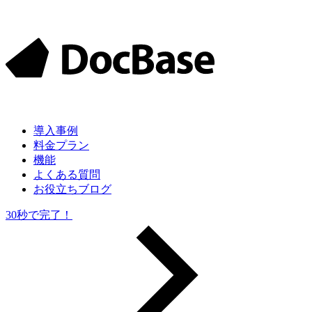
導入
事例
料金
プラン
機能
よくある質問
お役立ちブログ
30秒で完了！