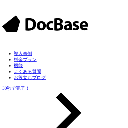
導入
事例
料金
プラン
機能
よくある質問
お役立ちブログ
30秒で完了！